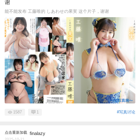
谢
能不能发布 工藤唯的 しあわせの果実 这个片子，谢谢
1587
1
#写真讨论
点击重新加载
finalazy
2025-10-21