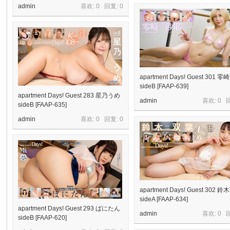
admin
喜欢: 0 回复:
0
apartment Days! Guest 301 
sideB [FAAP-639]
apartment Days! Guest 283 星乃うめ
admin
喜欢: 0 
sideB [FAAP-635]
admin
喜欢: 0 回复:
0
apartment Days! Guest 302 
sideA [FAAP-634]
apartment Days! Guest 293 ばにたん
admin
喜欢: 0 
sideB [FAAP-620]