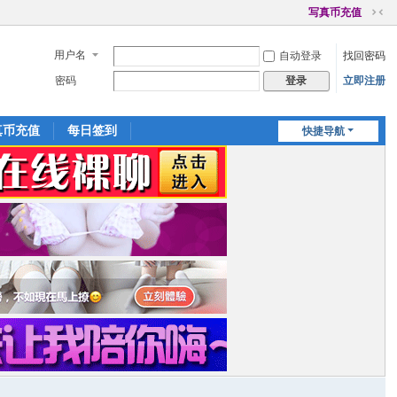
写真币充值
切
换
用户名
自动登录
找回密码
到
窄
密码
立即注册
登录
版
真币充值
每日签到
快捷导航