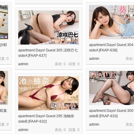
零崎沙耶
apartment Days! Guest 3
apartment Days! Guest 305 涼咲巴七
sideA [FAAP-638]
sideA [FAAP-637]
回复:
0
admin
喜欢:
admin
喜欢: 0 回复:
0
鈴木双葉
apartment Days! Guest 
apartment Days! Guest 295 池柚奈
sideB [FAAP-633]
sideB [FAAP-632]
回复:
0
admin
喜欢:
admin
喜欢: 0 回复:
0