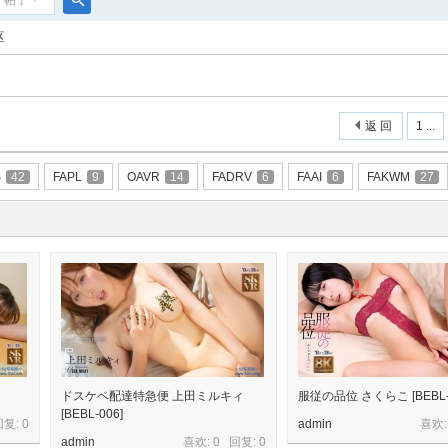
帖子
搜
区
索
返 回
1 ...
S
42
FAPL
9
OAVR
14
FADRV
6
FAAI
6
FAKWM
27
]
ドスケベ配達特急便 上田ミルキィ
服従の品位 さくらこ [BEBL-
[BEBL-006]
回复:
0
admin
喜欢:
admin
喜欢: 0 回复:
0