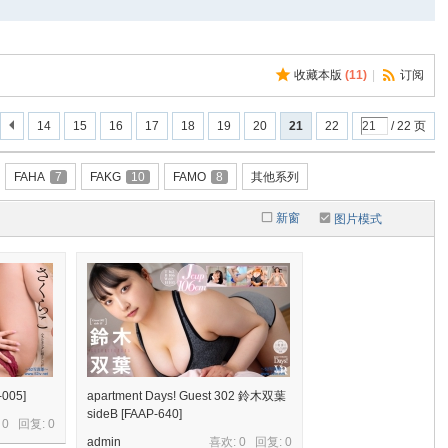
收藏本版
(
11
)
|
订阅
14
15
16
17
18
19
20
21
22
/ 22 页
FAHA
7
FAKG
10
FAMO
8
其他系列
新窗
图片模式
005]
apartment Days! Guest 302 鈴木双葉
sideB [FAAP-640]
 0 回复:
0
admin
喜欢: 0 回复:
0