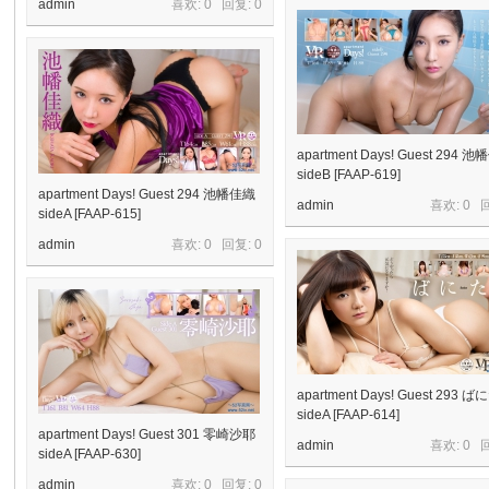
admin
喜欢: 0 回复:
0
apartment Days! Guest 294 
sideB [FAAP-619]
apartment Days! Guest 294 池幡佳織
admin
喜欢: 0 
sideA [FAAP-615]
admin
喜欢: 0 回复:
0
apartment Days! Guest 293 
sideA [FAAP-614]
apartment Days! Guest 301 零崎沙耶
admin
喜欢: 0 
sideA [FAAP-630]
admin
喜欢: 0 回复:
0