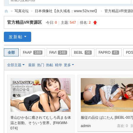
»
写真论坛
›
日本偶像社【永久域名：www.52iv.net】
›
官方精品VR资源
我
官方精品VR资源区
今日:
0
|
主题:
547
|
排名:
2
爱
写
发新帖
真
全部
FAAP
169
FAVI
148
BEBL
56
FAPRO
45
PD
网
全部主题
最新
热门
热帖
精华
更多
青山ひかるに癒されてむしろ高まる体
服従の品位 ばにたん [BEBL-007
温と鼓動、そういう世界。[FAKWM-
admin
喜欢: 0 
074]