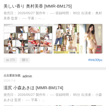
美しい香り 奥村美香 [MMR-BM175]
発売日： 2026/05/27 製作年： ---- 収録時間： 80分 出演者： 奥村
美香 監督： ---- 字幕： -- ...
375
0
#hhb30fps
点击重新加载
admin
2026-7-8
濡尻 小森あきほ [MMR-BM174]
発売日： 2026/05/27 製作年： ---- 収録時間： 85分 出演者： 小森
あきほ 監督： ---- 字幕： ...