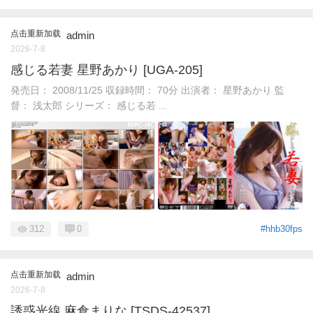
点击重新加载
admin
2026-7-8
感じる若妻 星野あかり [UGA-205]
発売日： 2008/11/25 収録時間： 70分 出演者： 星野あかり 監
督： 浅太郎 シリーズ： 感じる若 ...
312
0
#hhb30fps
点击重新加载
admin
2026-7-8
誘惑光線 麻倉まりな [TSDS-42537]