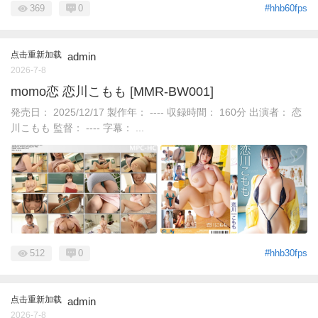
369
0
#hhb60fps
点击重新加载
admin
2026-7-8
momo恋 恋川こもも [MMR-BW001]
発売日： 2025/12/17 製作年： ---- 収録時間： 160分 出演者： 恋
川こもも 監督： ---- 字幕： ...
512
0
#hhb30fps
点击重新加载
admin
2026-7-8