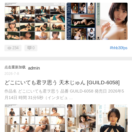
234
0
#hhb30fps
点击重新加载
admin
2026-7-8
どこにいても君ヲ思う 天木じゅん [GUILD-6058]
作品名 どこにいても君ヲ思う 品番 GUILD-6058 発売日 2026年5
月14日 時間 31分5秒（インタビュ ...