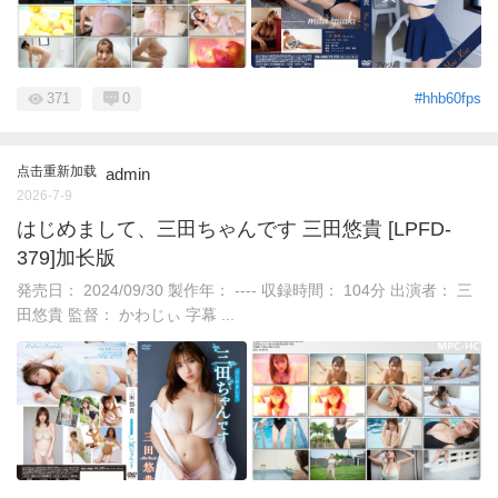
371
0
#hhb60fps
点击重新加载
admin
2026-7-9
はじめまして、三田ちゃんです 三田悠貴 [LPFD-
379]加长版
発売日： 2024/09/30 製作年： ---- 収録時間： 104分 出演者： 三
田悠貴 監督： かわじぃ 字幕 ...