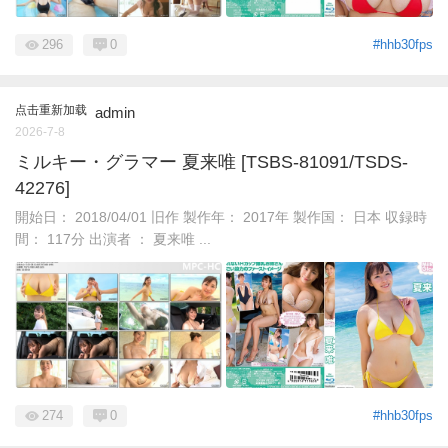
296
0
#hhb30fps
点击重新加载
admin
2026-7-8
ミルキー・グラマー 夏来唯 [TSBS-81091/TSDS-
42276]
開始日： 2018/04/01 旧作 製作年： 2017年 製作国： 日本 収録時
間： 117分 出演者 ： 夏来唯 ...
274
0
#hhb30fps