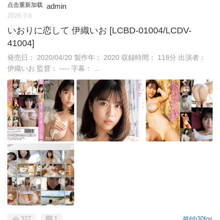
点击重新加载
admin
2026-7-8
いおりに恋して 伊織いお [LCBD-01004/LCDV-
41004]
発売日： 2020/04/20 製作年： 2020 収録時間： 118分 出演者：
伊織いお 監督： ---- 字幕： ...
327
1
#hhb30fps