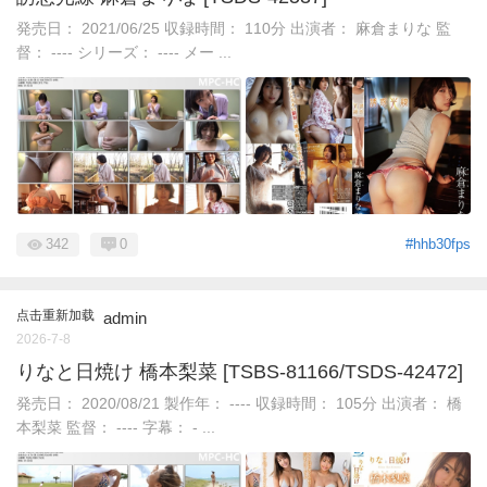
発売日： 2021/06/25 収録時間： 110分 出演者： 麻倉まりな 監
督： ---- シリーズ： ---- メー ...
342
0
#hhb30fps
点击重新加载
admin
2026-7-8
りなと日焼け 橋本梨菜 [TSBS-81166/TSDS-42472]
発売日： 2020/08/21 製作年： ---- 収録時間： 105分 出演者： 橋
本梨菜 監督： ---- 字幕： - ...