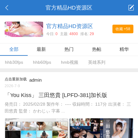
官方精品HD资源区
官方精品HD资源区
收藏
+58
今日:
0
主题:
4800
排名:
29
全部
最新
热门
热帖
精华
hhb30fps
hhb60fps
hmb视频
英雄系列
点击重新加载
admin
2026-7-9
「You Kiss」 三田悠貴 [LPFD-381]加长版
発売日： 2025/02/28 製作年： ---- 収録時間： 117分 出演者： 三
田悠貴 監督： かわじぃ 字幕 ...