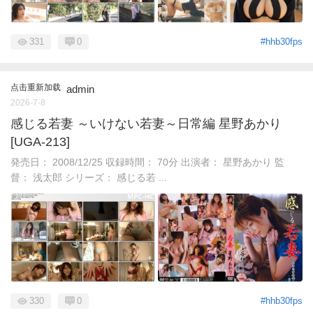
331
0
#hhb30fps
点击重新加载
admin
2026-7-8
感じる若妻 ～いけない若妻～日常編 星野あかり
[UGA-213]
発売日： 2008/12/25 収録時間： 70分 出演者： 星野あかり 監
督： 浅太郎 シリーズ： 感じる若 ...
330
0
#hhb30fps