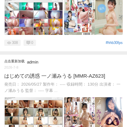
308
0
#hhb30fps
点击重新加载
admin
2026-7-8
はじめての誘惑 一ノ瀬みうる [MMR-AZ623]
発売日： 2026/05/27 製作年： ---- 収録時間： 130分 出演者： 一
ノ瀬みうる 監督： ---- 字幕 ...