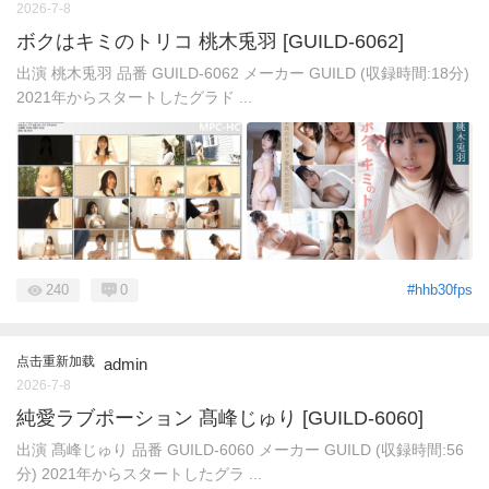
2026-7-8
ボクはキミのトリコ 桃木兎羽 [GUILD-6062]
出演 桃木兎羽 品番 GUILD-6062 メーカー GUILD (収録時間:18分)
2021年からスタートしたグラド ...
240
0
#hhb30fps
点击重新加载
admin
2026-7-8
純愛ラブポーション 髙峰じゅり [GUILD-6060]
出演 髙峰じゅり 品番 GUILD-6060 メーカー GUILD (収録時間:56
分) 2021年からスタートしたグラ ...