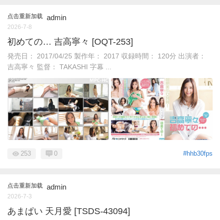
点击重新加载
admin
2026-7-8
初めての… 吉高寧々 [OQT-253]
発売日： 2017/04/25 製作年： 2017 収録時間： 120分 出演者：
吉高寧々 監督： TAKASHI 字幕 ...
253
0
#hhb30fps
点击重新加载
admin
2026-7-3
あまぱい 天月愛 [TSDS-43094]