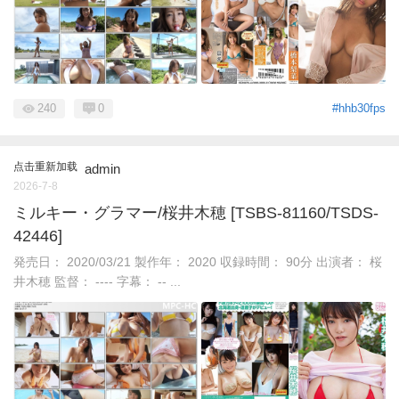
240
0
#hhb30fps
点击重新加载
admin
2026-7-8
ミルキー・グラマー/桜井木穂 [TSBS-81160/TSDS-
42446]
発売日： 2020/03/21 製作年： 2020 収録時間： 90分 出演者： 桜
井木穂 監督： ---- 字幕： -- ...