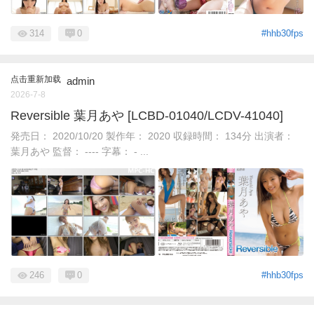
314
0
#hhb30fps
点击重新加载
admin
2026-7-8
Reversible 葉月あや [LCBD-01040/LCDV-41040]
発売日： 2020/10/20 製作年： 2020 収録時間： 134分 出演者：
葉月あや 監督： ---- 字幕： - ...
246
0
#hhb30fps