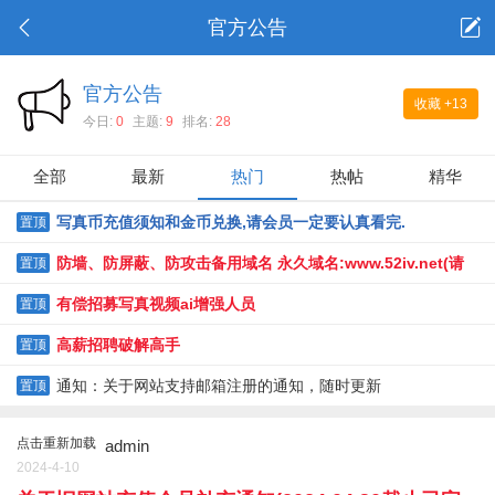
官方公告
官方公告
收藏
+13
今日:
0
主题:
9
排名:
28
全部
最新
热门
热帖
精华
写真币充值须知和金币兑换,请会员一定要认真看完.
置顶
（2024.05.22更新）
防墙、防屏蔽、防攻击备用域名 永久域名:www.52iv.net(请
置顶
收藏)
有偿招募写真视频ai增强人员
置顶
高薪招聘破解高手
置顶
通知：关于网站支持邮箱注册的通知，随时更新
置顶
点击重新加载
admin
2024-4-10