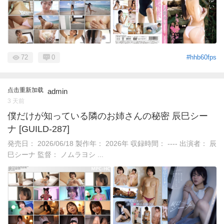
72
0
#hhb60fps
点击重新加载
admin
3 天前
僕だけが知っている隣のお姉さんの秘密 辰巳シー
ナ [GUILD-287]
発売日： 2026/06/18 製作年： 2026年 収録時間： ---- 出演者： 辰
巳シーナ 監督： ノムラヨシ ...