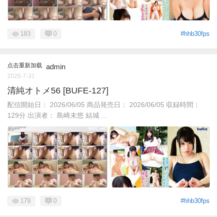
183
0
#hhb30fps
点击重新加载
admin
2026-7-31
清純オトメ56 [BUFE-127]
配信開始日： 2026/06/05 商品発売日： 2026/06/05 収録時間：
129分 出演者： 島崎未悠 結城 ...
179
0
#hhb30fps