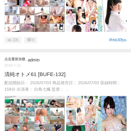
226
0
#hhb30fps
点击重新加载
admin
2026-7-31
清純オトメ61 [BUFE-132]
配信開始日： 2026/07/03 商品発売日： 2026/07/03 収録時間：
158分 出演者： 白鳥七楓 監督： ...