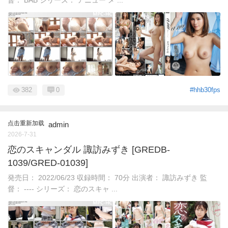
382
0
#hhb30fps
点击重新加载
admin
2026-7-31
恋のスキャンダル 諏訪みずき [GREDB-
1039/GRED-01039]
発売日： 2022/06/23 収録時間： 70分 出演者： 諏訪みずき 監
督： ---- シリーズ： 恋のスキャ ...