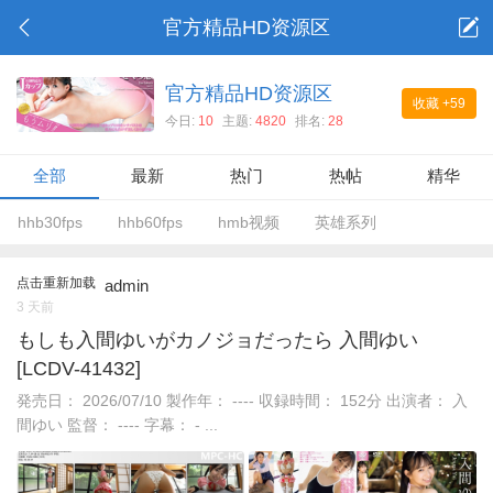
官方精品HD资源区
官方精品HD资源区
收藏
+59
今日:
10
主题:
4820
排名:
28
全部
最新
热门
热帖
精华
hhb30fps
hhb60fps
hmb视频
英雄系列
点击重新加载
admin
3 天前
もしも入間ゆいがカノジョだったら 入間ゆい
[LCDV-41432]
発売日： 2026/07/10 製作年： ---- 収録時間： 152分 出演者： 入
間ゆい 監督： ---- 字幕： - ...