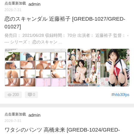
点击重新加载
admin
2026-7-31
恋のスキャンダル 近藤裕子 [GREDB-1027/GRED-
01027]
発売日： 2021/06/28 収録時間： 70分 出演者： 近藤裕子 監督： -
--- シリーズ： 恋のスキャン ...
200
0
#hhb30fps
点击重新加载
admin
2026-7-31
ワタシのパンツ 高橋未来 [GREDB-1024/GRED-