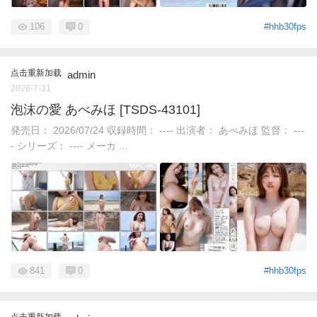
106
0
#hhb30fps
点击重新加载
admin
2026-7-31
泡沫の愛 あべみほ [TSDS-43101]
発売日： 2026/07/24 収録時間： ---- 出演者： あべみほ 監督： ---
- シリーズ： ---- メーカ ...
841
0
#hhb30fps
点击重新加载