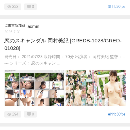
232
0
#hhb30fps
点击重新加载
admin
2026-7-31
恋のスキャンダル 岡村美紀 [GREDB-1028/GRED-
01028]
発売日： 2021/07/23 収録時間： 70分 出演者： 岡村美紀 監督： -
--- シリーズ： 恋のスキャン ...
294
0
#hhb30fps