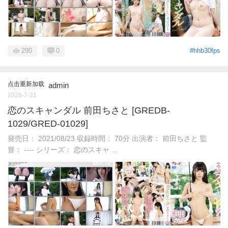
290
0
#hhb30fps
点击重新加载
admin
2026-7-31
恋のスキャンダル 前田ちさと [GREDB-
1029/GRED-01029]
発売日： 2021/08/23 収録時間： 70分 出演者： 前田ちさと 監
督： ---- シリーズ： 恋のスキャ ...