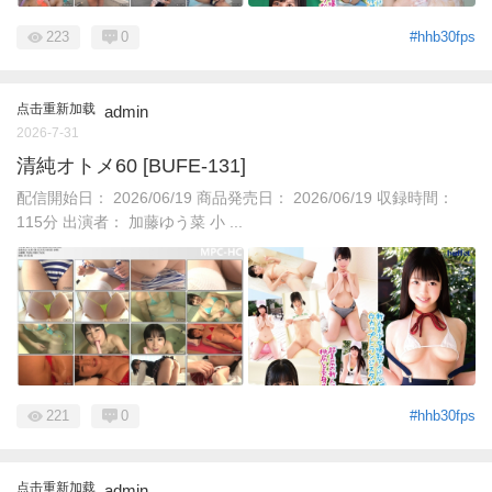
223
0
#hhb30fps
点击重新加载
admin
2026-7-31
清純オトメ60 [BUFE-131]
配信開始日： 2026/06/19 商品発売日： 2026/06/19 収録時間：
115分 出演者： 加藤ゆう菜 小 ...
221
0
#hhb30fps
点击重新加载
admin