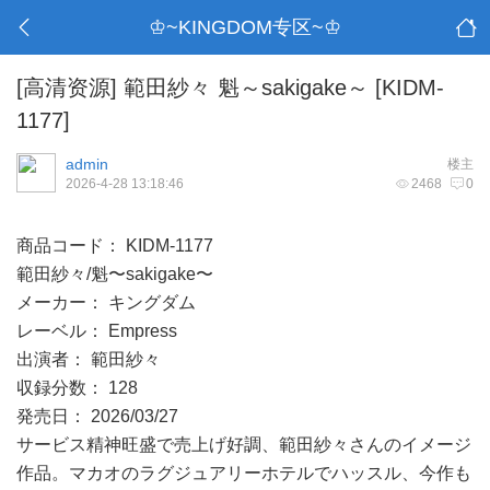
♔~KINGDOM专区~♔
[高清资源]
範田紗々 魁～sakigake～ [KIDM-
1177]
admin
楼主
2026-4-28 13:18:46
2468
0
商品コード： KIDM-1177
範田紗々/魁〜sakigake〜
メーカー： キングダム
レーベル： Empress
出演者： 範田紗々
収録分数： 128
発売日： 2026/03/27
サービス精神旺盛で売上げ好調、範田紗々さんのイメージ
作品。マカオのラグジュアリーホテルでハッスル、今作も