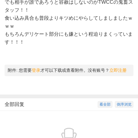
でも相手が誰であろうと容赦はしないのがTWCCの鬼畜ス
タッフ！！
食い込み具合も普段よりキツめにやらしてしましましたｗ
ｗｗ
もちろんデリケート部分にも嫌という程迫りまくっていま
す！！！
附件:
您需要
登录
才可以下载或查看附件。没有账号？
立即注册
全部回复
看全部
倒序浏览