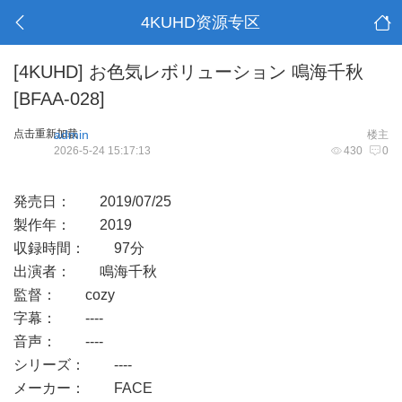
4KUHD资源专区
[4KUHD]
お色気レボリューション 鳴海千秋
[BFAA-028]
点击重新加载
admin
楼主
2026-5-24 15:17:13
430
0
発売日： 2019/07/25
製作年： 2019
収録時間： 97分
出演者： 鳴海千秋
監督： cozy
字幕： ----
音声： ----
シリーズ： ----
メーカー： FACE