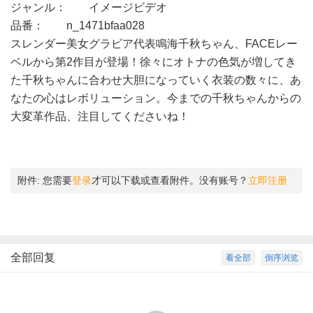
ジャンル： イメージビデオ
品番： n_1471bfaa028
スレンダー美女グラビア代表鳴海千秋ちゃん、FACEレー
ベルから第2作目が登場！徐々にオトナの色気が増してき
た千秋ちゃんに合わせ大胆になっていく衣装の数々に、あ
なたの心はレボリューション。今までの千秋ちゃんからの
大変革作品、注目してくださいね！
附件:
您需要
登录
才可以下载或查看附件。没有账号？
立即注册
全部回复
看全部
倒序浏览