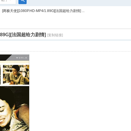
帖子
搜
[两极天使][1080P.HD-MP4/1.89G][法国超给力剧情] ...
索
/1.89G][法国超给力剧情]
[复制链接]