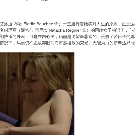
·布歇 Élodie Bouchez 饰）一直履行着她笑对人生的原则，
玛丽（娜塔莎·雷尼埃 Natacha Régnier 饰）的同龄女子相识了
快乐的外表，可是在内心里，玛丽是绝望而悲观的，受够了苦日子的她
情况下，玛丽仍不愿放弃眼前海市蜃楼般的荣光。无能为力的伊斯达只能