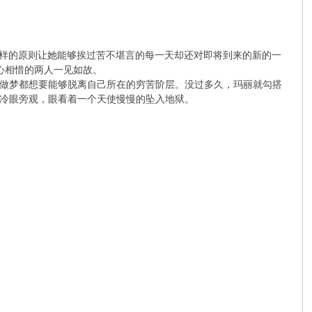
正是这样的原则让她能够挨过苦不堪言的每一天却还对即将到来的新的一
，心心相惜的两人一见如故。
做梦都想要能够脱离自己所在的穷苦阶层。没过多久，玛丽就勾搭
冷眼旁观，眼看着一个天使慢慢的坠入地狱。