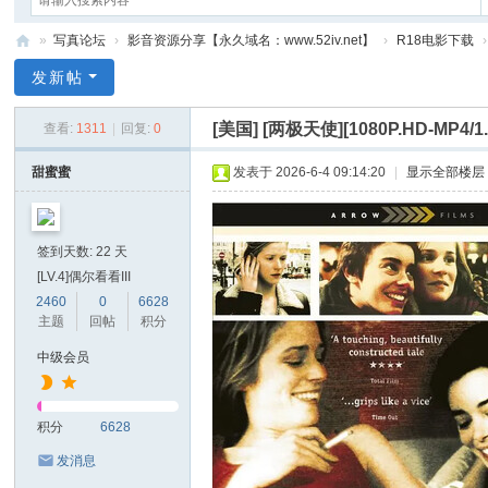
»
写真论坛
›
影音资源分享【永久域名：www.52iv.net】
›
R18电影下载
›
我
发新帖
爱
[美国]
[两极天使][1080P.HD-MP4
查看:
1311
|
回复:
0
写
真
甜蜜蜜
发表于 2026-6-4 09:14:20
|
显示全部楼层
网
签到天数: 22 天
[LV.4]偶尔看看III
2460
0
6628
主题
回帖
积分
中级会员
积分
6628
发消息