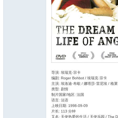
导演: 埃瑞克·宗卡
编剧: Roger Bohbot / 埃瑞克·宗卡
主演: 埃洛迪·布歇 / 娜塔莎·雷尼埃 / 格
类型: 剧情
制片国家/地区: 法国
语言: 法语
上映日期: 1998-09-09
片长: 113 分钟
又名: 天使热爱的生活 / 天使乐园 / The Drea