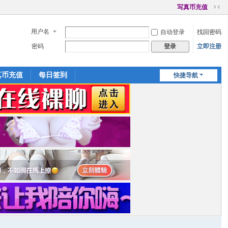
写真币充值
切
换
用户名
自动登录
找回密码
到
窄
密码
立即注册
登录
版
真币充值
每日签到
快捷导航