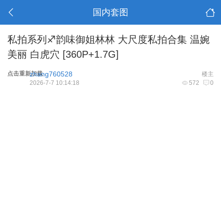
国内套图
私拍系列♐韵味御姐林林 大尺度私拍合集 温婉
美丽 白虎穴 [360P+1.7G]
点击重新加载
zhang760528
楼主
2026-7-7 10:14:18
572
0