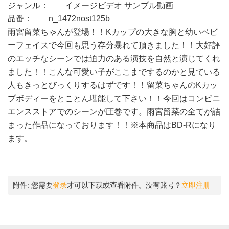
ジャンル： イメージビデオ サンプル動画
品番： n_1472nost125b
雨宮留菜ちゃんが登場！！Kカップの大きな胸と幼いベビ
ーフェイスで今回も思う存分暴れて頂きました！！大好評
のエッチなシーンでは迫力のある演技を自然と演じてくれ
ました！！こんな可愛い子がここまでするのかと見ている
人もきっとびっくりするはずです！！留菜ちゃんのKカッ
プボディーをとことん堪能して下さい！！今回はコンビニ
エンスストアでのシーンが圧巻です。雨宮留菜の全てが詰
まった作品になっております！！※本商品はBD-Rになり
ます。
附件:
您需要
登录
才可以下载或查看附件。没有账号？
立即注册