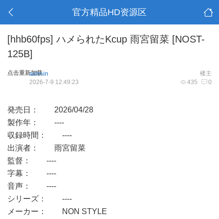
官方精品HD资源区
[hhb60fps]
ハメられたKcup 雨宮留菜 [NOST-
125B]
点击重新加载
admin
楼主
2026-7-9 12:49:23
435
0
発売日： 2026/04/28
製作年： ----
収録時間： ----
出演者： 雨宮留菜
監督： ----
字幕： ----
音声： ----
シリーズ： ----
メーカー： NON STYLE