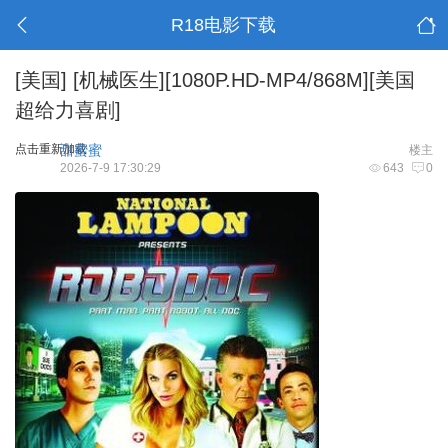
R18电影下载
[美国]
[机械医生][1080P.HD-MP4/868M][美国
超给力喜剧]
点击重新加载
甜蜜蜜
楼主
2026-7-9 17:30:29
643
0