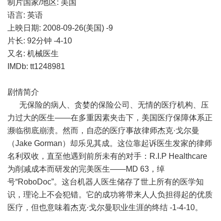
制片国家/地区: 美国
语言: 英语
上映日期: 2008-09-26(美国) -9
片长: 92分钟 -4-10
又名: 机械医生
IMDb: tt1248981
剧情简介
无保险的病人、贪婪的保险公司、无情的医疗机构、压
力过大的医生——在多重因素夹击下，美国医疗保障体系正
濒临彻底崩溃。然而，自恋的医疗事故律师杰克·戈尔曼
（Jake Gorman）却乐见其成。这位靠起诉医生发家的律师
名利双收，直至他遇到前所未有的对手：R.I.P Healthcare
为削减成本而研发的完美医生——MD 63，绰
号“RoboDoc”。这台机器人医生储存了世上所有的医学知
识，理论上不会犯错。它的成功将带来人人负担得起的优质
医疗，但也意味着杰克·戈尔曼职业生涯的终结 -1-4-10。