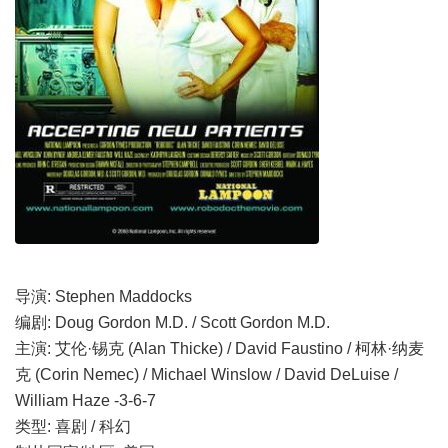
导演: Stephen Maddocks
编剧: Doug Gordon M.D. / Scott Gordon M.D.
主演: 艾伦·锡克 (Alan Thicke) / David Faustino / 柯林·纳麦
克 (Corin Nemec) / Michael Winslow / David DeLuise /
William Haze -3-6-7
类型: 喜剧 / 科幻