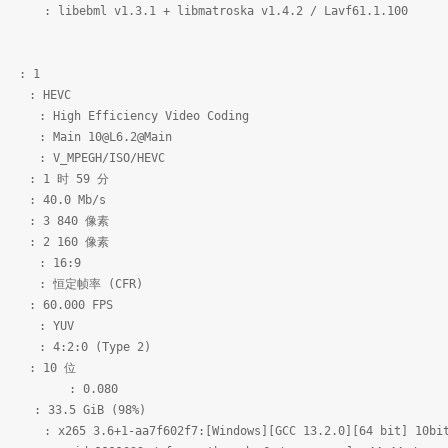
.3.1 + libmatroska v1.4.2 / Lavf61.1.100
 1
EVC
ficiency Video Coding
ain 10@L6.2@Main
EGH/ISO/HEVC
 59 分
 Mb/s
40 像素
60 像素
16:9
帧率 (CFR)
00 FPS
YUV
0 (Type 2)
0 位
)] : 0.080
GiB (98%)
aa7f602f7:[Windows][GCC 13.2.0][64 bit] 10bi