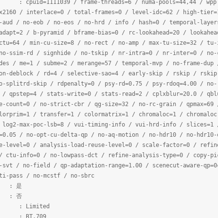
 frame-threads=6 / numa-pools=44,44 / wpp / no-pmode
x2160 / interlace=0 / total-frames=0 / level-idc=62 / high-tier=
-aud / no-eob / no-eos / no-hrd / info / hash=0 / temporal-layer
adapt=2 / b-pyramid / bframe-bias=0 / rc-lookahead=20 / lookahea
ctu=64 / min-cu-size=8 / no-rect / no-amp / max-tu-size=32 / tu-
no-ssim-rd / signhide / no-tskip / nr-intra=0 / nr-inter=0 / no-
des / me=1 / subme=2 / merange=57 / temporal-mvp / no-frame-dup 
on-deblock / rd=4 / selective-sao=4 / early-skip / rskip / rskip
o-splitrd-skip / rdpenalty=0 / psy-rd=0.75 / psy-rdoq=4.00 / no-
 / qpstep=4 / stats-write=0 / stats-read=2 / cplxblur=20.0 / qbl
e-count=0 / no-strict-cbr / qg-size=32 / no-rc-grain / qpmax=69 
lorprim=1 / transfer=1 / colormatrix=1 / chromaloc=1 / chromaloc
 log2-max-poc-lsb=8 / vui-timing-info / vui-hrd-info / slices=1 
=0.05 / no-opt-cu-delta-qp / no-aq-motion / no-hdr10 / no-hdr10-
e-level=0 / analysis-load-reuse-level=0 / scale-factor=0 / refin
/ ctu-info=0 / no-lowpass-dct / refine-analysis-type=0 / copy-pi
-svt / no-field / qp-adaptation-range=1.00 / scenecut-aware-qp=0
ti-pass / no-mcstf / no-sbrc
: 是
 否
mited
T.709