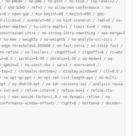
 / no-pme / no-psnr / no-ssim / log-level=2 /
1 / uhd-bd=0 / ref=3 / no-allow-non-conformance / no-
s=0 / open-gop / min-keyint=60 / keyint=600 / gop-
d-slices=8 / scenecut=40 / no-hist-scenecut / radl=0 / no-
inter-depth=1 / tu-intra-depth=1 / limit-tu=0 / rdoq-
constrained-intra / no-strong-intra-smoothing / max-merge=3
/ no-hme / weightp / no-weightb / no-analyze-src-pics /
-edge-threshold=0.050000 / no-fast-intra / no-tskip-fast /
rd-refine / no-lossless / cbqpoffs=0 / crqpoffs=0 / rc=abr
ur=0.5 / ipratio=1.40 / pbratio=1.30 / aq-mode=1 / aq-
/ qpmin=0 / no-const-vbv / sar=1 / overscan=0 /
-top=2 / chromaloc-bottom=2 / display-window=0 / cll=0,0 /
/ no-opt-qp-pps / no-opt-ref-list-length-pps / no-multi-
opt / no-dhdr10-opt / no-idr-recovery-sei / analysis-reuse-
e-intra=0 / refine-inter=0 / refine-mv=1 / refine-ctu-
c=1 / max-ausize-factor=1.0 / no-dynamic-refine / no-
conformance-window-offsets / right=0 / bottom=0 / decoder-