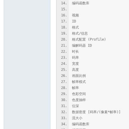
编码函数库 : libebml v1
视频
ID :
格式 : H
格式/信息 : High Ef
格式配置 (Profile) : M
编解码器 ID : V_MP
时长 : 1 时
码率 : 40.0
宽度 : 3 8
高度 : 2 1
画面比例 : 
帧率模式 : 恒定
帧率 : 60.0
色彩空间 : 
色度抽样 : 4:2:
位深 : 1
数据密度 [码率/(像素*帧率
流大小 : 33.5 
编码函数库 : x265 3.6+1-