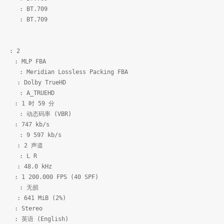
T.709
T.709
 2
 FBA
 Lossless Packing FBA
y TrueHD
_TRUEHD
 59 分
码率 (VBR)
 kb/s
97 kb/s
2 声道
L R
0 kHz
0 FPS (40 SPF)
 无损
MiB (2%)
ereo
nglish)