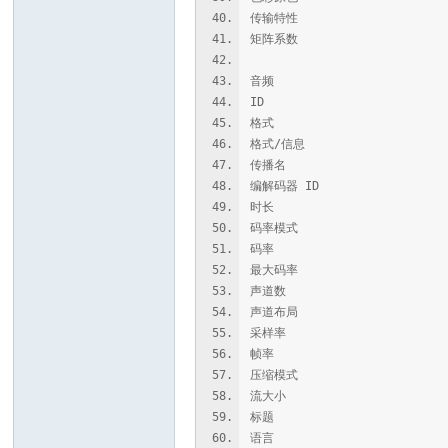
传输特性 : B
矩阵系数 : B
音频
ID :
格式 : MLP
格式/信息 : Meridian
传播名 : Dolb
编解码器 ID : A
时长 : 1 时
码率模式 : 动态
码率 : 747
最大码率 : 9 5
声道数 : 
声道布局 : 
采样率 : 48.
帧率 : 1 200.00
压缩模式 :
流大小 : 641 
标题 : St
语言 : 英语 (E