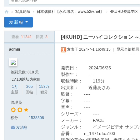
»
写真论坛
›
日本偶像社【永久域名：www.52iv.net】
›
4KUHD资源专区
我
发新帖
爱
[4KUHD]
ニーハイコレクション ～新章～ P
查看:
11341
|
回复:
3
写
真
admin
发表于 2024-7-1 16:49:15
|
显示全部楼层
网
発売日： 2024/06/25
签到天数: 818 天
製作年： ----
[LV.10]以坛为家III
収録時間： 119分
1万
205
153万
出演者： 近藤あさみ
主题
回帖
积分
監督： ----
字幕： ----
管理员
音声： ----
シリーズ： ----
积分
1538308
メーカー： FACE
ジャンル： イメージビデオ サンプ
发消息
品番： n_1471ufaa103