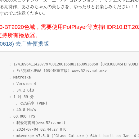
ゃんの大ヒットシリーズ「ニーハイコレクション」、リクエストにお応
作。あさみちゃんの美しさを、ゆったりとお楽しみください！！Blu-ray版の
すのでご注意ください。
BT2020色域，需要使用PotPlayer等支持HDR10.B
 支持所有播放器。
(240618) 去广告便携版
77970012001658831639936850 (0x830BB45FDF9DDEF38CC
A-103(4K重置版)-www.52iv.net.mkv
roska
sion 4
.2 GiB
 59 分
态码率 (VBR)
8 Mb/s
00 FPS
(www.52iv.net)
-04 02:44:27 UTC
.0 ('Glass Culture') 64bit built on Jan 4 201