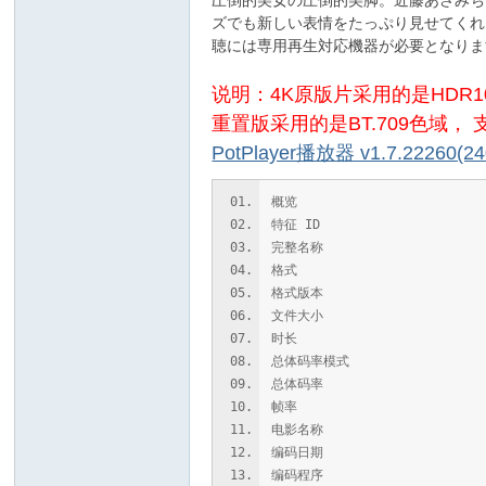
圧倒的美女の圧倒的美脚。近藤あさみち
ズでも新しい表情をたっぷり見せてくれる期待
聴には専用再生対応機器が必要となりま
说明：4K原版片采用的是HDR10-
重置版采用的是BT.709色域，
PotPlayer播放器 v1.7.22260
概览
特征 ID : 1741896411428
完整名称 : E:\完成\UFA
格式 : Mat
格式版本 : Ver
文件大小 : 34
时长 : 1 时
总体码率模式 : 动
总体码率 : 40.
帧率 : 60.0
电影名称 : 我爱写真网
编码日期 : 2024-07
编码程序 : mkvmerge v7.5