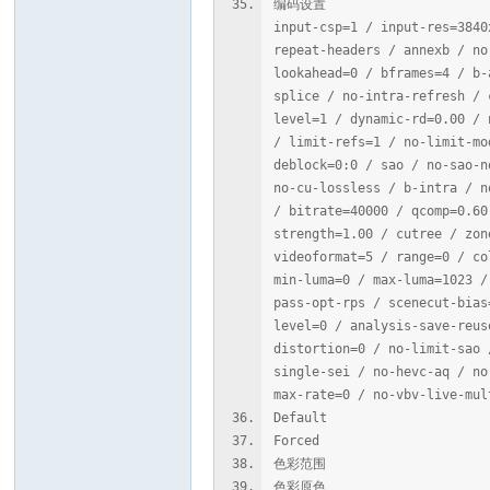
编码设置 : cpuid=1111039 /
input-csp=1 / input-res=3840
repeat-headers / annexb / no
lookahead=0 / bframes=4 / b-
splice / no-intra-refresh / 
level=1 / dynamic-rd=0.00 / 
/ limit-refs=1 / no-limit-mo
deblock=0:0 / sao / no-sao-n
no-cu-lossless / b-intra / n
/ bitrate=40000 / qcomp=0.60
strength=1.00 / cutree / zon
videoformat=5 / range=0 / co
min-luma=0 / max-luma=1023 /
pass-opt-rps / scenecut-bias
level=0 / analysis-save-reus
distortion=0 / no-limit-sao 
single-sei / no-hevc-aq / no
max-rate=0 / no-vbv-live-mul
Default 
Forced :
色彩范围 : Li
色彩原色 : B