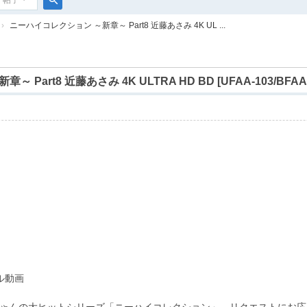
帖子
搜
›
ニーハイコレクション ～新章～ Part8 近藤あさみ 4K UL ...
索
art8 近藤あさみ 4K ULTRA HD BD [UFAA-103/BFAA-1
ル動画