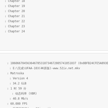
hapter 18
hapter 19
hapter 20
hapter 21
hapter 22
hapter 23
hapter 24
46785318734672805741851037 (0x8BFB24CFE5A893EC827
A-103(4K原版)-www.52iv.net.mkv
roska
sion 4
.2 GiB
 59 分
态码率 (VBR)
8 Mb/s
00 FPS