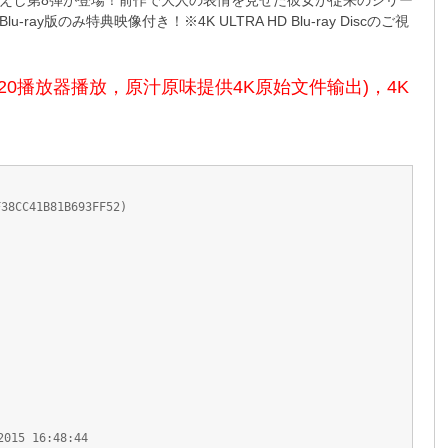
えし第8弾が登場！前作で大人の表情を見せた彼女が従来のシリー
み特典映像付き！※4K ULTRA HD Blu-ray Discのご視
T.2020播放器播放，原汁原味提供4K原始文件输出)，4K
41B81B693FF52)
5 16:48:44