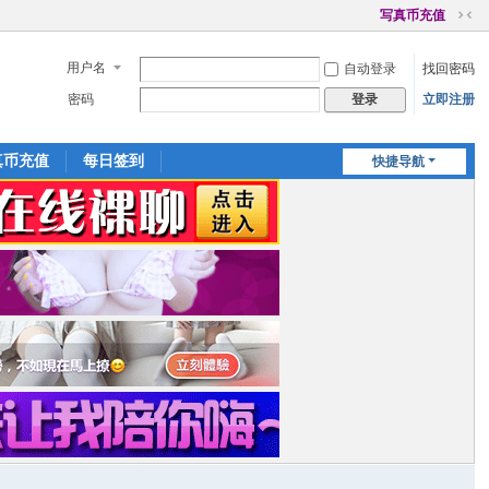
写真币充值
切
换
用户名
自动登录
找回密码
到
窄
密码
立即注册
登录
版
真币充值
每日签到
快捷导航